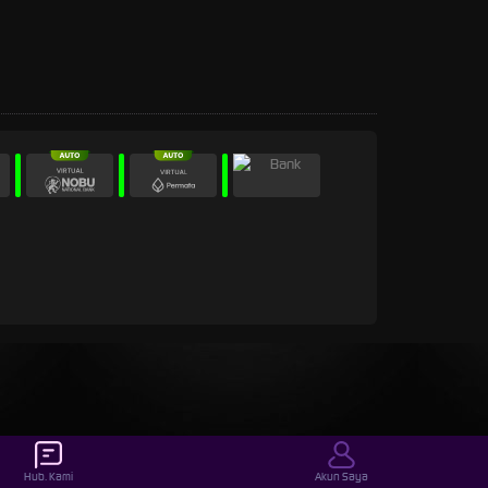
Hub. Kami
Akun Saya