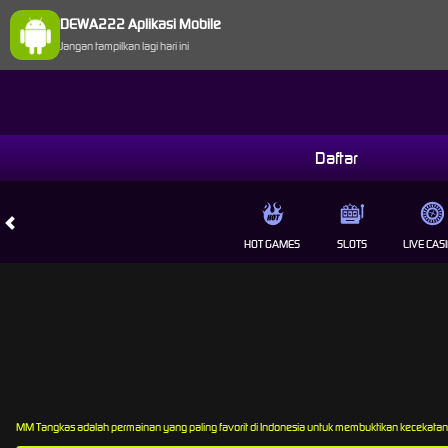
DEWA222 Aplikasi Mobile
Jangan tampilkan lagi hari ini
Daftar
HOT GAMES
SLOTS
LIVE CAS
MM Tangkas adalah permainan yang paling favorit di Indonesia untuk membuktikan kecekata