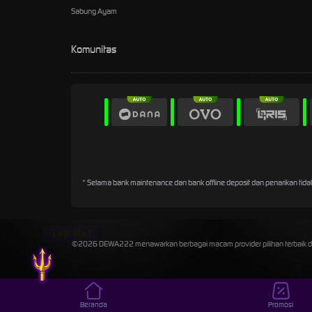
Sabung Ayam
Komunitas
* Selama bank maintenance dan bank offline deposit dan penarikan tida
Tap Me!
©2026 DEWA222 menawarkan berbagai macam provider pilihan terbaik da
Beranda
Promosi