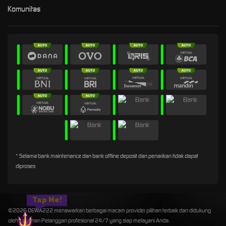
Komunitas
* Selama bank maintenance dan bank offline deposit dan penarikan tidak dapat
diproses
Tap Me!
©2026 DEWA222 menawarkan berbagai macam provider pilihan terbaik dan didukung
oleh Layanan Pelanggan profesional 24/7 yang siap melayani Anda.