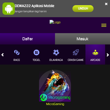
×
DEWA222 Aplikasi Mobile
UNDUH
Jangan tampilkan lagi hari ini
Daftar
Masuk
SINO
RACE
TOGEL
OLAHRAGA
CRASH GAME
ARCADE
MicroGaming