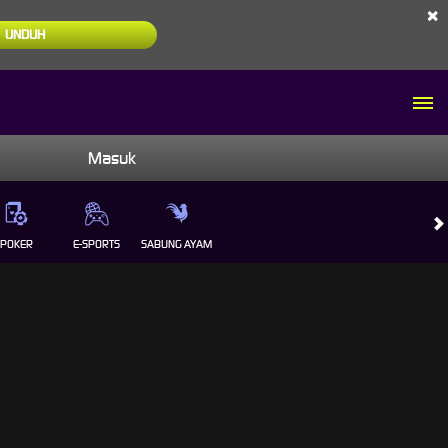
×
UNDUH
Masuk
POKER
E-SPORTS
SABUNG AYAM