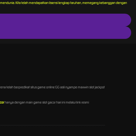
ng mendunia. Kita telah mendapatkan lisensi lengkap taruhan, memegang kebanggan dengan
ena telah berpredikat situs game online GG asli nyampe maxwin slot jackpot
cor
hanya dengan main game slot gacor hari ini melalui link resmi