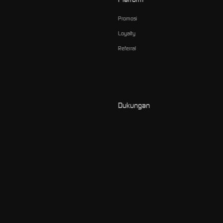
Promosi
Loyalty
Referral
Dukungan