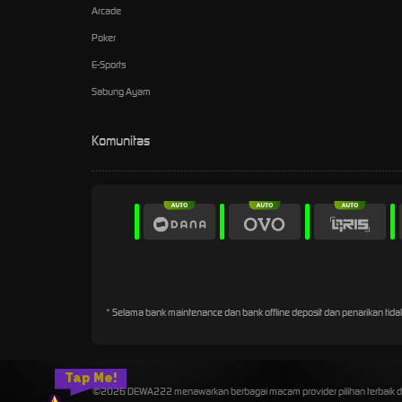
Arcade
Poker
E-Sports
Sabung Ayam
Komunitas
* Selama bank maintenance dan bank offline deposit dan penarikan tida
Tap Me!
©2026 DEWA222 menawarkan berbagai macam provider pilihan terbaik da