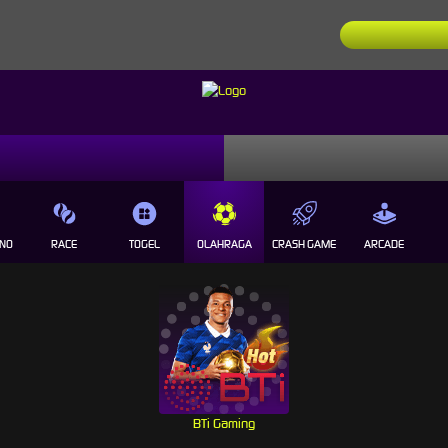
INO
RACE
TOGEL
OLAHRAGA
CRASH GAME
ARCADE
BTi Gaming