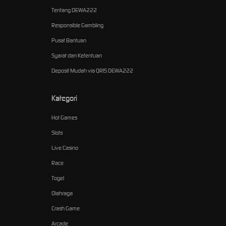
Tentang DEWA222
Responsible Gambling
Pusat Bantuan
Syarat dan Ketentuan
Deposit Mudah via QRIS DEWA222
Kategori
Hot Games
Slots
Live Casino
Race
Togel
Olahraga
Crash Game
Arcade