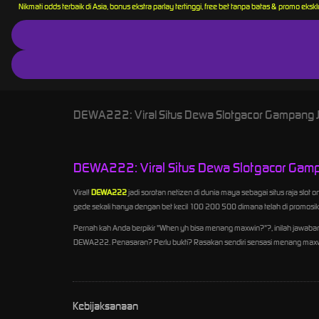
Nikmati odds terbaik di Asia, bonus ekstra parlay tertinggi, free bet tanpa batas & promo eksk
DEWA222: Viral Situs Dewa Slotgacor Gampang J
DEWA222: Viral Situs Dewa Slotgacor Gamp
Viral!
DEWA222
jadi sorotan netizen di dunia maya sebagai situs raja slo
gede sekali hanya dengan bet kecil 100 200 500 dimana telah di promosika
Pernah kah Anda berpikir "When yh bisa menang maxwin?"?, inilah jawab
DEWA222. Penasaran? Perlu bukti? Rasakan sendiri sensasi menang maxwin
Kebijaksanaan