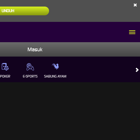
×
UNDUH
Masuk
POKER
E-SPORTS
SABUNG AYAM