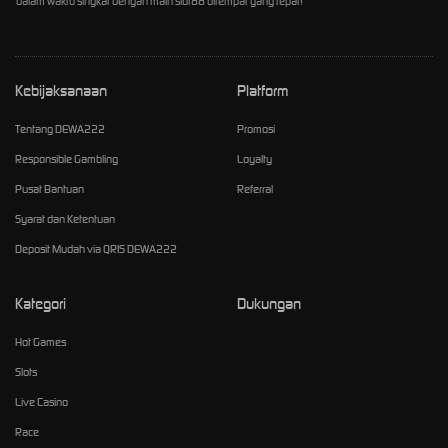
dalam waktu singkat dengan main slot88 ditempat yang tepat!
Kebijaksanaan
Platform
Tentang DEWA222
Promosi
Responsible Gambling
Loyalty
Pusat Bantuan
Referral
Syarat dan Ketentuan
Deposit Mudah via QRIS DEWA222
Kategori
Dukungan
Hot Games
Slots
Live Casino
Race