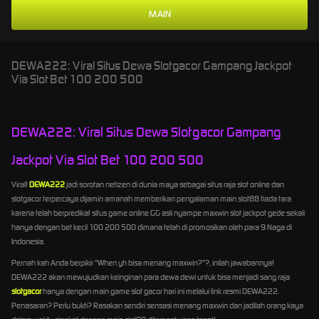
MAIN
DEWA222: Viral Situs Dewa Slotgacor Gampang Jackpot
Via Slot Bet 100 200 500
DEWA222: Viral Situs Dewa Slotgacor Gampang
Jackpot Via Slot Bet 100 200 500
Viral!
DEWA222
jadi sorotan netizen di dunia maya sebagai situs raja slot online dan
slotgacor terpercaya dijamin amanah memberikan pengalaman main slot88 tiada tara
karena telah berpredikat situs game online GG asli nyampe maxwin slot jackpot gede sekali
hanya dengan bet kecil 100 200 500 dimana telah di promosikan oleh para 9 Naga di
Indonesia.
Pernah kah Anda berpikir "When yh bisa menang maxwin?"?, inilah jawabannya!
DEWA222 akan mewujudkan keinginan para dewa dewi untuk bisa menjadi sang raja
slotgacor
hanya dengan main game slot gacor hari ini melalui link resmi DEWA222.
Penasaran? Perlu bukti? Rasakan sendiri sensasi menang maxwin dan jadilah orang kaya