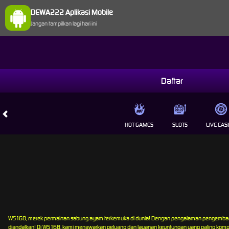
DEWA222 Aplikasi Mobile
Jangan tampilkan lagi hari ini
Daftar
HOT GAMES
SLOTS
LIVE CAS
WS168, merek permainan sabung ayam terkemuka di dunia! Dengan pengalaman pengembangan t
diandalkan! Di WS168, kami menawarkan peluang dan layanan keuntungan yang paling komp