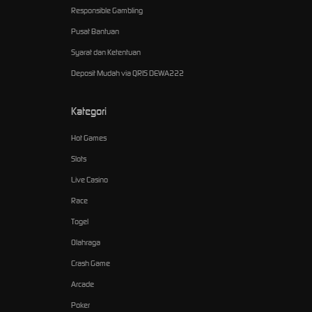
Responsible Gambling
Pusat Bantuan
Syarat dan Ketentuan
Deposit Mudah via QRIS DEWA222
Kategori
Hot Games
Slots
Live Casino
Race
Togel
Olahraga
Crash Game
Arcade
Poker