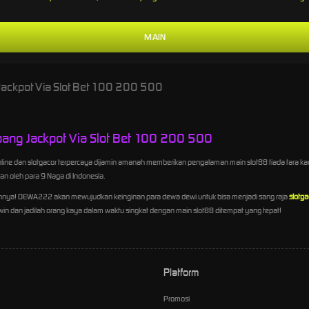
MAIN
ackpot Via Slot Bet 100 200 500
ang Jackpot Via Slot Bet 100 200 500
t online dan slotgacor terpercaya dijamin amanah memberikan pengalaman main slot88 tiada tara kar
n oleh para 9 Naga di Indonesia.
annya! DEWA222 akan mewujudkan keinginan para dewa dewi untuk bisa menjadi sang raja
slotga
 dan jadilah orang kaya dalam waktu singkat dengan main slot88 ditempat yang tepat!
Platform
Promosi