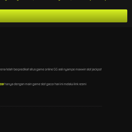
ena telah berpredikat situs game online GG asli nyampe maxwin slot jackpot
cor
hanya dengan main game slot gacor hari ini melalui link resmi