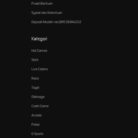
Pusat Bantuan
Syarat dan Ketentuan
Deposit Mudah via QRIS DEWA222
Kategori
Hot Games
Slots
Live Casino
Race
Togel
Olahraga
Crash Game
Arcade
Poker
E-Sports