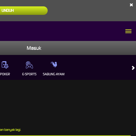
×
UNDUH
Masuk
POKER
E-SPORTS
SABUNG AYAM
an banyak lagi.