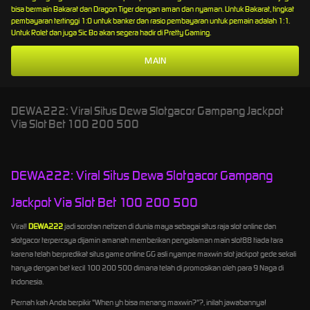
bisa bermain Bakarat dan Dragon Tiger dengan aman dan nyaman. Untuk Bakarat, tingkat
pembayaran tertinggi 1:0 untuk banker dan rasio pembayaran untuk pemain adalah 1:1.
Untuk Rolet dan juga Sic Bo akan segera hadir di Pretty Gaming.
MAIN
DEWA222: Viral Situs Dewa Slotgacor Gampang Jackpot
Via Slot Bet 100 200 500
DEWA222: Viral Situs Dewa Slotgacor Gampang
Jackpot Via Slot Bet 100 200 500
Viral!
DEWA222
jadi sorotan netizen di dunia maya sebagai situs raja slot online dan
slotgacor terpercaya dijamin amanah memberikan pengalaman main slot88 tiada tara
karena telah berpredikat situs game online GG asli nyampe maxwin slot jackpot gede sekali
hanya dengan bet kecil 100 200 500 dimana telah di promosikan oleh para 9 Naga di
Indonesia.
Pernah kah Anda berpikir "When yh bisa menang maxwin?"?, inilah jawabannya!