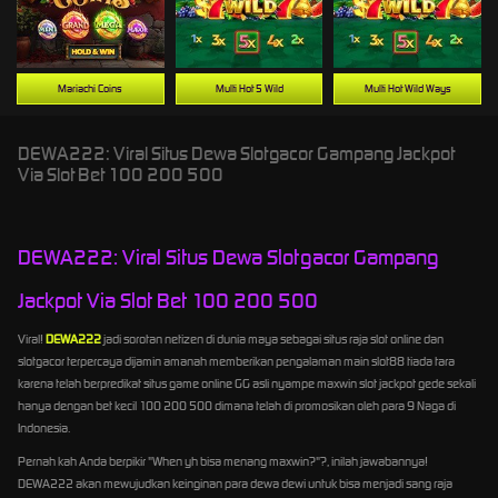
Mariachi Coins
Multi Hot 5 Wild
Multi Hot Wild Ways
DEWA222: Viral Situs Dewa Slotgacor Gampang Jackpot
Via Slot Bet 100 200 500
DEWA222: Viral Situs Dewa Slotgacor Gampang
Jackpot Via Slot Bet 100 200 500
Viral!
DEWA222
jadi sorotan netizen di dunia maya sebagai situs raja slot online dan
slotgacor terpercaya dijamin amanah memberikan pengalaman main slot88 tiada tara
karena telah berpredikat situs game online GG asli nyampe maxwin slot jackpot gede sekali
hanya dengan bet kecil 100 200 500 dimana telah di promosikan oleh para 9 Naga di
Indonesia.
Pernah kah Anda berpikir "When yh bisa menang maxwin?"?, inilah jawabannya!
DEWA222 akan mewujudkan keinginan para dewa dewi untuk bisa menjadi sang raja