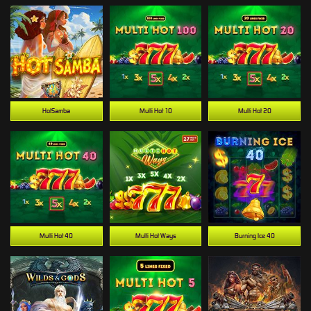
HotSamba
Multi Hot 10
Multi Hot 20
Multi Hot 40
Multi Hot Ways
Burning Ice 40