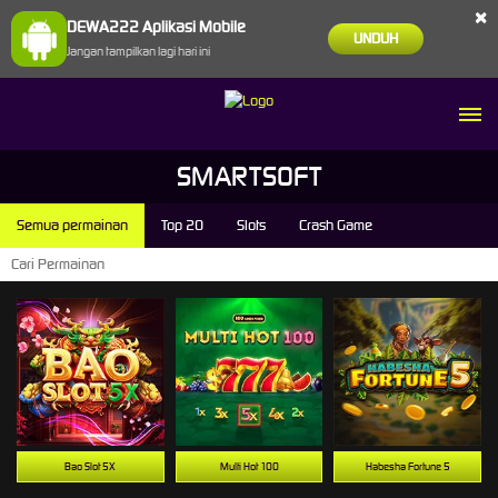
×
DEWA222 Aplikasi Mobile
UNDUH
Jangan tampilkan lagi hari ini
SMARTSOFT
Semua permainan
Top 20
Slots
Crash Game
Bao Slot 5X
Multi Hot 100
Habesha Fortune 5