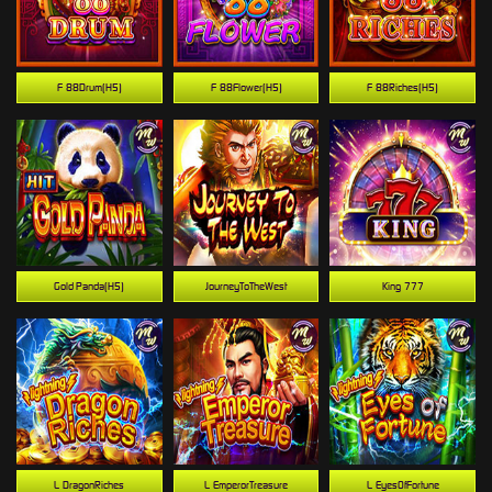
F-88Drum(H5)
F-88Flower(H5)
F-88Riches(H5)
Gold Panda(H5)
JourneyToTheWest
King-777
L-DragonRiches
L-EmperorTreasure
L-EyesOfFortune