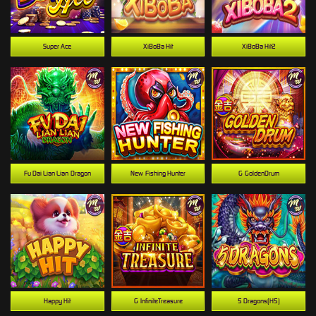
Super Ace
XiBoBa Hit
XiBoBa Hit2
Fu Dai Lian Lian-Dragon
New-Fishing Hunter
G-GoldenDrum
Happy Hit
G-InfiniteTreasure
5 Dragons(H5)