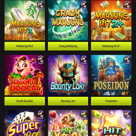
Mahjong Hit 2
Crazy Mahjong
Mahjong Hit 2+
DuoFuDuoCai
Bounty Loki
Poseidon