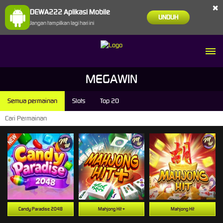
×
DEWA222 Aplikasi Mobile
UNDUH
Jangan tampilkan lagi hari ini
MEGAWIN
Semua permainan
Slots
Top 20
Candy Paradise 2048
Mahjong Hit +
Mahjong Hit