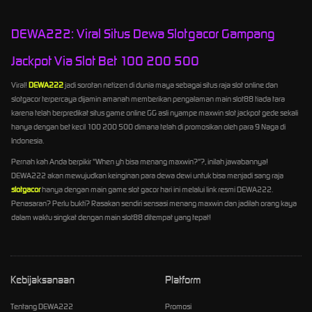
DEWA222: Viral Situs Dewa Slotgacor Gampang
Jackpot Via Slot Bet 100 200 500
Viral!
DEWA222
jadi sorotan netizen di dunia maya sebagai situs raja slot online dan
slotgacor terpercaya dijamin amanah memberikan pengalaman main slot88 tiada tara
karena telah berpredikat situs game online GG asli nyampe maxwin slot jackpot gede sekali
hanya dengan bet kecil 100 200 500 dimana telah di promosikan oleh para 9 Naga di
Indonesia.
Pernah kah Anda berpikir "When yh bisa menang maxwin?"?, inilah jawabannya!
DEWA222 akan mewujudkan keinginan para dewa dewi untuk bisa menjadi sang raja
slotgacor
hanya dengan main game slot gacor hari ini melalui link resmi DEWA222.
Penasaran? Perlu bukti? Rasakan sendiri sensasi menang maxwin dan jadilah orang kaya
dalam waktu singkat dengan main slot88 ditempat yang tepat!
Kebijaksanaan
Platform
Tentang DEWA222
Promosi