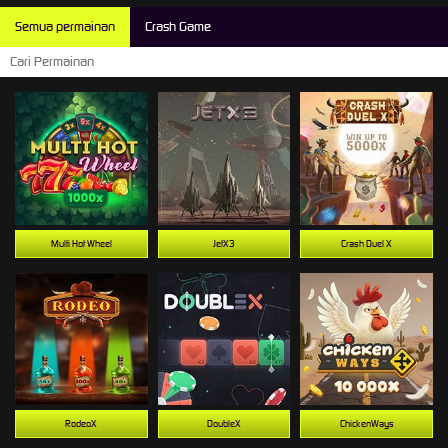
Semua permainan
Crash Game
Multi Hot Wheel
JetX3
Crash Duel X
RodeoX
DoubleX
ChickenWays