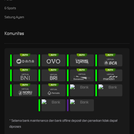
E-Sports
Sabung Ayam
Komunitas
* Selama bank maintenance dan bank offline deposit dan penarikan tidak dapat
diproses