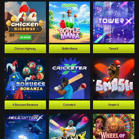
Chicken Highway
Bottle Mania
TowerX
4 Bonuses Bonanza
CricketerX
Smash X