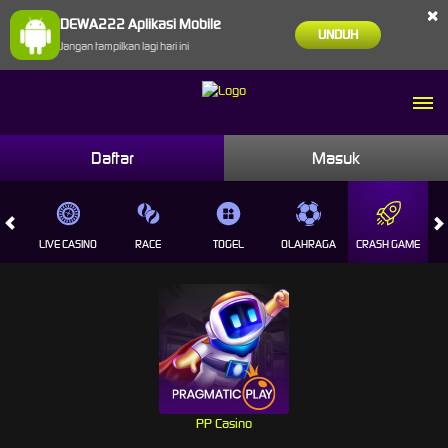
×
DEWA222 Aplikasi Mobile
UNDUH
Jangan tampilkan lagi hari ini
Daftar
Masuk
S
LIVE CASINO
RACE
TOGEL
OLAHRAGA
CRASH GAME
PP Casino