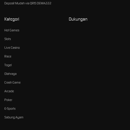
Deposit Mudah via QRIS DEWA222
Kategori
Dukungan
Hot Games
Slots
Live Casino
Race
Togel
Olahraga
Crash Game
Arcade
Poker
E-Sports
Sabung Ayam