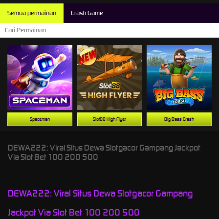
Semua permainan
Crash Game
Spaceman
Slot88 High Flyer
Big Bass Crash
DEWA222: Viral Situs Dewa Slotgacor Gampang Jackpot
Via Slot Bet 100 200 500
DEWA222: Viral Situs Dewa Slotgacor Gampang
Jackpot Via Slot Bet 100 200 500